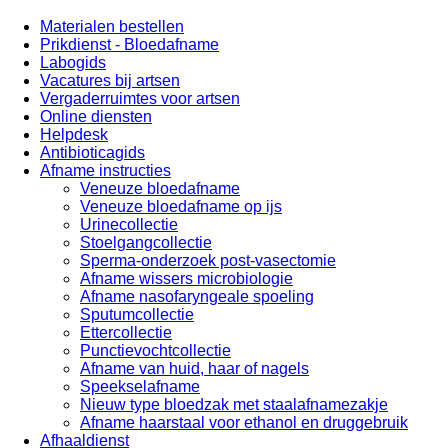
​Materialen bestellen
Prikdienst - Bloedafname
Labogids
Vacatures bij artsen
Vergaderruimtes voor artsen
Online diensten
Helpdesk
Antibioticagids
Afname instructies
Veneuze bloedafname
Veneuze bloedafname op ijs
Urinecollectie
Stoelgangcollectie
Sperma-onderzoek post-vasectomie
Afname wissers microbiologie
Afname nasofaryngeale spoeling
Sputumcollectie
Ettercollectie
Punctievochtcollectie
Afname van huid, haar of nagels
Speekselafname
Nieuw type bloedzak met staalafnamezakje
Afname haarstaal voor ethanol en druggebruik
Afhaaldienst